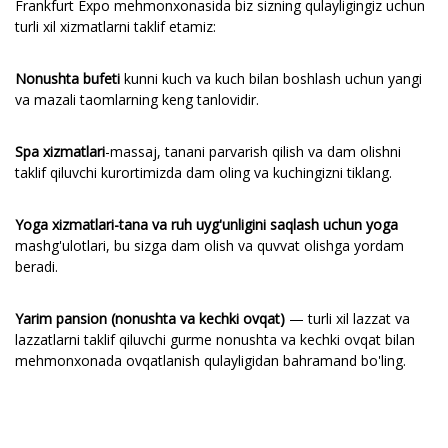
Frankfurt Expo mehmonxonasida biz sizning qulayligingiz uchun
turli xil xizmatlarni taklif etamiz:
Nonushta bufeti
kunni kuch va kuch bilan boshlash uchun yangi
va mazali taomlarning keng tanlovidir.
Spa xizmatlari
-massaj, tanani parvarish qilish va dam olishni
taklif qiluvchi kurortimizda dam oling va kuchingizni tiklang.
Yoga xizmatlari-tana va ruh uyg'unligini saqlash uchun yoga
mashg'ulotlari, bu sizga dam olish va quvvat olishga yordam
beradi.
Yarim pansion (nonushta va kechki ovqat)
— turli xil lazzat va
lazzatlarni taklif qiluvchi gurme nonushta va kechki ovqat bilan
mehmonxonada ovqatlanish qulayligidan bahramand bo'ling.