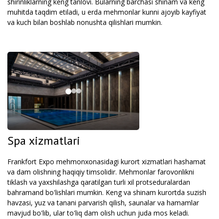
shirinliklarning keng tanlovi. Bularning barchasi shinam va keng
muhitda taqdim etiladi, u erda mehmonlar kunni ajoyib kayfiyat
va kuch bilan boshlab nonushta qilishlari mumkin.
Spa xizmatlari
Frankfort Expo mehmonxonasidagi kurort xizmatlari hashamat
va dam olishning haqiqiy timsolidir. Mehmonlar farovonlikni
tiklash va yaxshilashga qaratilgan turli xil protseduralardan
bahramand bo'lishlari mumkin. Keng va shinam kurortda suzish
havzasi, yuz va tanani parvarish qilish, saunalar va hamamlar
mavjud bo'lib, ular to'liq dam olish uchun juda mos keladi.