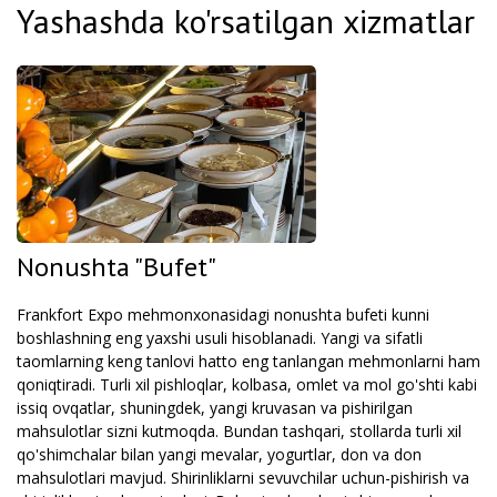
Yashashda ko'rsatilgan xizmatlar
Nonushta "Bufet"
Frankfort Expo mehmonxonasidagi nonushta bufeti kunni
boshlashning eng yaxshi usuli hisoblanadi. Yangi va sifatli
taomlarning keng tanlovi hatto eng tanlangan mehmonlarni ham
qoniqtiradi. Turli xil pishloqlar, kolbasa, omlet va mol go'shti kabi
issiq ovqatlar, shuningdek, yangi kruvasan va pishirilgan
mahsulotlar sizni kutmoqda. Bundan tashqari, stollarda turli xil
qo'shimchalar bilan yangi mevalar, yogurtlar, don va don
mahsulotlari mavjud. Shirinliklarni sevuvchilar uchun-pishirish va