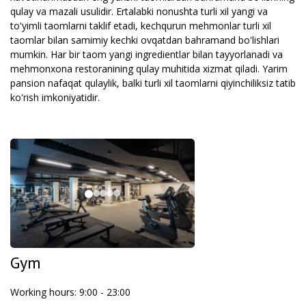
qulay va mazali usulidir. Ertalabki nonushta turli xil yangi va
to'yimli taomlarni taklif etadi, kechqurun mehmonlar turli xil
taomlar bilan samimiy kechki ovqatdan bahramand bo'lishlari
mumkin. Har bir taom yangi ingredientlar bilan tayyorlanadi va
mehmonxona restoranining qulay muhitida xizmat qiladi. Yarim
pansion nafaqat qulaylik, balki turli xil taomlarni qiyinchiliksiz tatib
ko'rish imkoniyatidir.
Gym
Working hours: 9:00 - 23:00