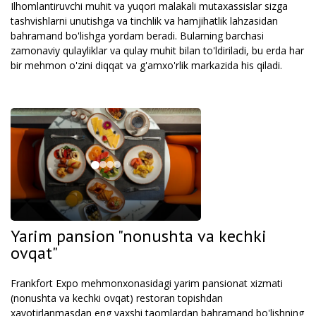
Ilhomlantiruvchi muhit va yuqori malakali mutaxassislar sizga
tashvishlarni unutishga va tinchlik va hamjihatlik lahzasidan
bahramand bo'lishga yordam beradi. Bularning barchasi
zamonaviy qulayliklar va qulay muhit bilan to'ldiriladi, bu erda har
bir mehmon o'zini diqqat va g'amxo'rlik markazida his qiladi.
Yarim pansion "nonushta va kechki
ovqat"
Frankfort Expo mehmonxonasidagi yarim pansionat xizmati
(nonushta va kechki ovqat) restoran topishdan
xavotirlanmasdan eng yaxshi taomlardan bahramand bo'lishning